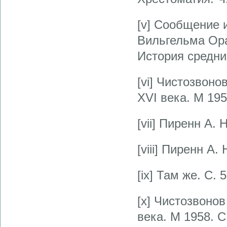
[v] Сообщение 
Вильгельма Оран
История средних
[vi] Чистозвон
XVI века. М 195
[vii] Пиренн А.
[viii] Пиренн А
[ix] Там же. С. 5
[x] Чистозвоно
века. М 1958. С