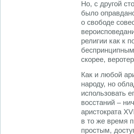
Но, с другой с
было оправдано
о свободе сове
вероисповедани
религии как к п
беспринципным 
скорее, вероте
Как и любой ари
народу, но обл
использовать е
восстаний – нич
аристократа XVI
в то же время 
простым, досту