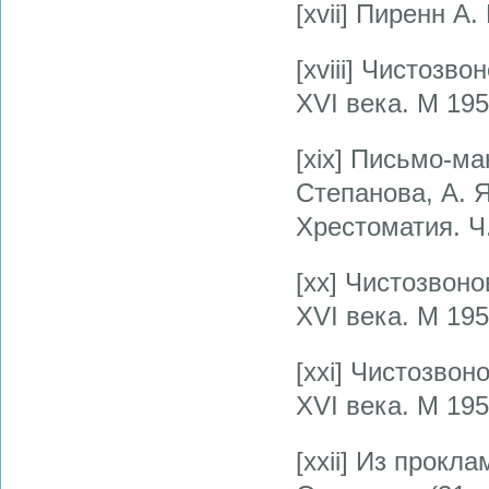
[xvii] Пиренн А
[xviii] Чистозв
XVI века. М 1958
[xix] Письмо-ма
Степанова, А. 
Хрестоматия. Ч.
[xx] Чистозвон
XVI века. М 195
[xxi] Чистозво
XVI века. М 195
[xxii] Из прок