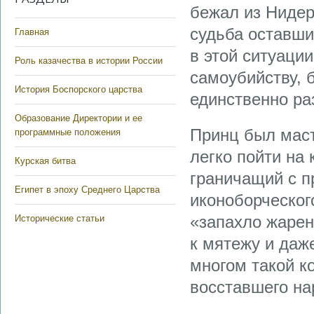
бежал из Нидер
судьба оставши
Главная
в этой ситуаци
Роль казачества в истории России
самоубийству, б
История Боспорского царства
единственно р
Образование Директории и ее
Принц был маст
программные положения
легко пойти на
Курская битва
граничащий с п
Египет в эпоху Среднего Царства
иконоборческог
«запахло жарен
Исторические статьи
к мятежу и даж
многом такой к
восставшего на