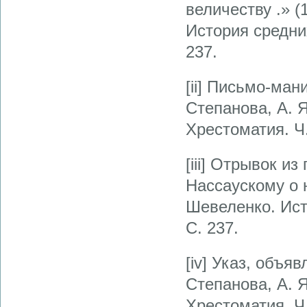
величеству .» (
История средних
237.
[ii] Письмо-ман
Степанова, А. 
Хрестоматия. Ч.
[iii] Отрывок 
Нассаускому о н
Шевеленко. Исто
С. 237.
[iv] Указ, объя
Степанова, А. 
Хрестоматия. Ч.