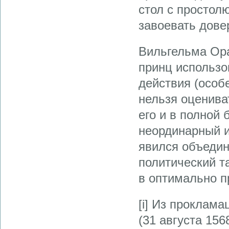
стол с простол
завоевать дове
Вильгельма Ора
принц использо
действия (особ
нельзя оценива
его и в полной
неординарный и
явился объедин
политический т
в оптимально п
[i] Из проклам
(31 августа 15