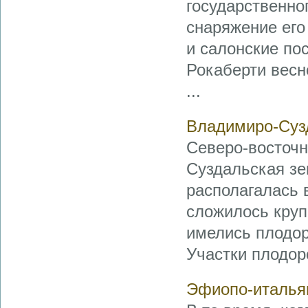
государственног
снаряжение его
и салонские по
Рокаберти весн
...
Владимиро-Суз
Северо-восточн
Суздальская зе
располагалась в
сложилось круп
имелись плодор
Участки плодоро
Эфиопо-италья