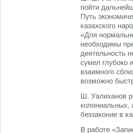
пойти дальнейш
Путь экономичес
казахского нар
«Для нормальног
необходимы пре
деятельность н
сумел глубоко 
взаимного сбли
возможно быстр
Ш. Уалиханов р
колониальных, 
беззаконие в ка
В работе «Запи