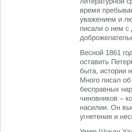
литературной с
время пребыван
уважением и лю
писали о нем с
доброжелатель
Весной 1861 го
оставить Петер
быта, истории 
Много писал об
бесправных нар
чиновников – к
насилии. Он вы
угнетения и не
Умер Шокан Уал