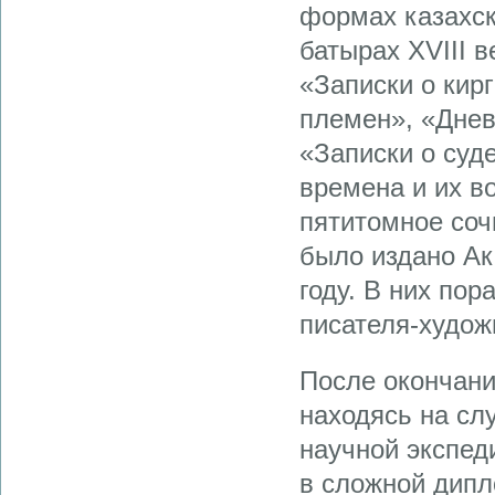
формах казахск
батырах XVIII в
«Записки о кир
племен», «Днев
«Записки о суд
времена и их в
пятитомное соч
было издано Ак
году. В них пор
писателя-худож
После окончани
находясь на сл
научной экспед
в сложной дипл