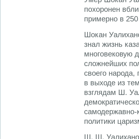
похоронен вбли
примерно в 250
Шокан Уалихано
знал жизнь каза
многовековую д
сложнейших пол
своего народа, 
в выходе из те
взглядам Ш. Уа
демократическо
самодержавно-к
политики цариз
Ш. Ш. Уалихано