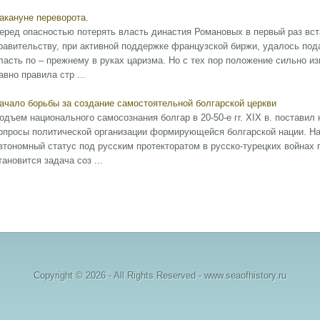
акануне переворота.
еред опасностью потерять власть династия Романовых в первый раз вста
равительству, при активной поддержке французской биржи, удалось под
ласть по – прежнему в руках царизма. Но с тех пор положение сильно и
авно правила стр ...
ачало борьбы за создание самостоятельной болгарской церкви
одъем национального самосознания болгар в 20-50-е гг. XIX в. поставил
опросы политической организации формирующейся болгарской нации. Н
втономный статус под русским протекторатом в русско-турецких войнах 
тановится задача соз ...
Copyright © 2026 - All Rights Reserved - www.seaofhistory.ru