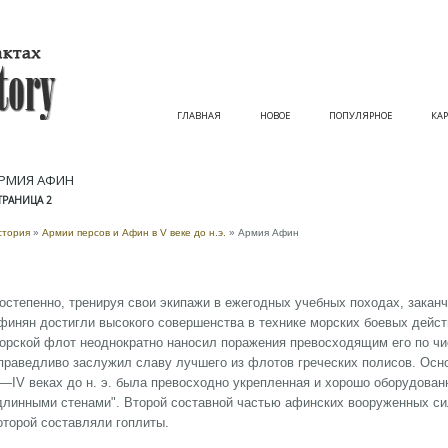
ГЛАВНАЯ
НОВОЕ
ПОПУЛЯРНОЕ
КАР
РМИЯ АФИН
ТРАНИЦА 2
стория
»
Армии персов и Афин в V веке до н.э.
» Армия Афин
остепенно, тренируя свои экипажи в ежегодных учебных походах, зака
финян достигли высокого совершенства в технике морских боевых действ
орской флот неоднократно наносил поражения превосходящим его по чи
праведливо заслужил славу лучшего из флотов греческих полисов. Осно
—IV веках до н. э. была превосходно укрепленная и хорошо оборудован
длинными стенами". Второй составной частью афинских вооруженных си
оторой составляли гоплиты.