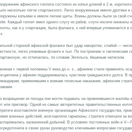
ооружение афинского гоплита состояло из копья длиной в 2 м, короткого
ыло несколько легче спартанского. Легко вооруженные имели дротики и
ооружены копьями и имели легкие щиты. Воины должны были за свой сч
ебя. Каждый гоплит имел одного слугу из рабов; слуги носили кинжалы
ехоты, как и у спартанцев, была фаланга; о ней впервые упоминается в
.э.
ильной стороной афинской фаланги был удар накоротке; слабой — несп
естности, легко уязвимые фланги и тыл. По построению и тактическим 
партанскую, но отличалась, по словам Энгельса, бешеным натиском.
ачиная с первой половины V века до н. э., афиняне стали применять ос
исциплина у афинян поддерживалась чувством гражданского долга. В п
омандирам, применявшим к воинам телесные наказания, афинские страт
равами.
о возращении из похода они могли подавать на провинившихся жалобы в
от или приговор. Одной из самых авторитетных правительственных колле
тратеги возглавляли военную организацию Афинского государства, пров
ремя военных действий, возглавляли гарнизоны; стратеги отвечали за в
аспоряжались захваченной добычей. В условиях постоянных войн в V—IV 
осредоточила в своих руках руководство ключевыми вопросами государс