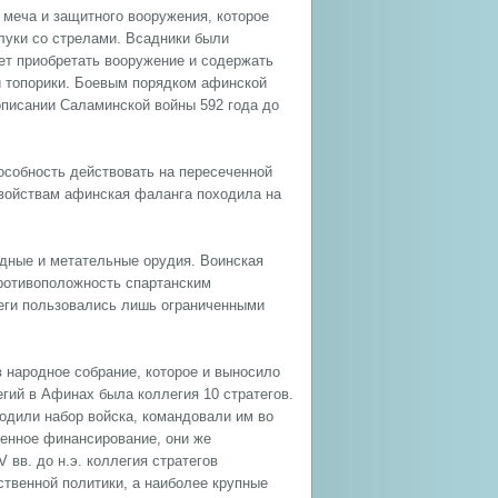
 меча и защитного вооружения, которое
 луки со стрелами. Всадники были
ет приобретать вооружение и содержать
 и топорики. Боевым порядком афинской
 описании Саламинской войны 592 года до
особность действовать на пересеченной
свойствам афинская фаланга походила на
адные и метательные орудия. Воинская
ротивоположность спартанским
еги пользовались лишь ограниченными
 народное собрание, которое и выносило
гий в Афинах была коллегия 10 стратегов.
одили набор войска, командовали им во
оенное финансирование, они же
вв. до н.э. коллегия стратегов
твенной политики, а наиболее крупные