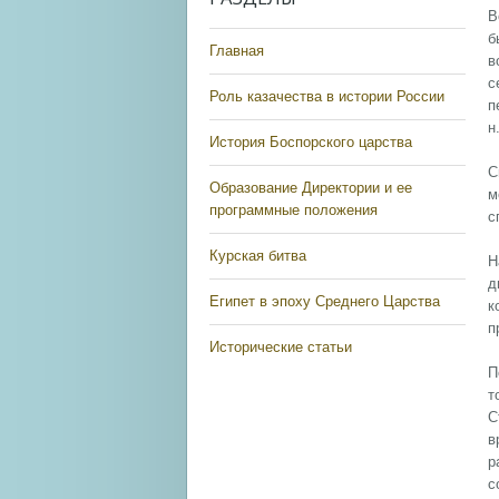
В
б
Главная
в
с
Роль казачества в истории России
п
н
История Боспорского царства
С
Образование Директории и ее
м
программные положения
с
Курская битва
Н
д
Египет в эпоху Среднего Царства
к
п
Исторические статьи
П
т
С
в
р
с