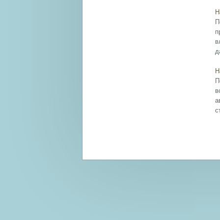
Н
П
п
в
д
Н
П
в
а
с