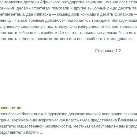
олитические деятели Афинского государства занимали именно пост страт
оенными делами стратегам помогали и другие выборные лица: десять т
онтингентами, два гиппарха — командиров конницы и десять филархов 
онницы. На все военные должности подбирались граждане, обнаруживши
олучившие специальную подготовку. Они избирались открытым голосован
олжности избирались жребием. Открытое голосование должно было искл
олжность человека некомпетентного или неспособного к командованию.
Страницы:
1
2
воевластие
воеобразие Февральской буржуазно-демократической революции заключ
тране: буржуазно-демократическая власть была представлена Временны
комитеты общественной безопасности), местным самоуправлением (город
редставители партий ...