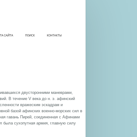
ТА САЙТА
ПОИСК
КОНТАКТЫ
нчивавшихся двусторонними маневрами,
ий. В течение V века до н. э. афинский
сленности вражеским эскадрам и
вной базой афинских военно-морских сил в
ная гавань Пирей, соединенная с Афинами
л была сухопутная армия, главную силу