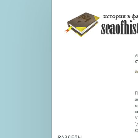
А
С
И
П
а
м
с
V
"
к
РАЗДЕЛЫ