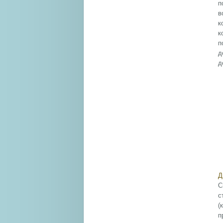
п
в
к
к
п
д
д
Д
С
с
(
п