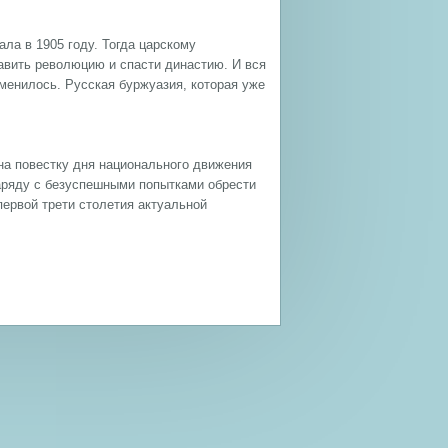
ла в 1905 году. Тогда царскому
авить революцию и спасти династию. И вся
зменилось. Русская буржуазия, которая уже
 на повестку дня национального движения
аряду с безуспешными попытками обрести
первой трети столетия актуальной