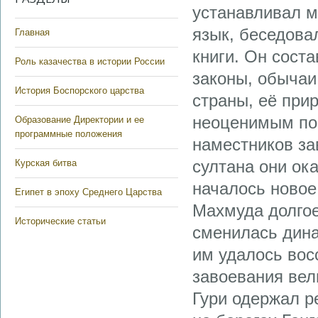
устанавливал м
язык, беседова
Главная
книги. Он сост
Роль казачества в истории России
законы, обычаи
История Боспорского царства
страны, её при
неоценимым по
Образование Директории и ее
программные положения
наместников за
султана они ок
Курская битва
началось новое
Египет в эпоху Среднего Царства
Махмуда долгое
Исторические статьи
сменилась дина
им удалось вос
завоевания вел
Гури одержал 