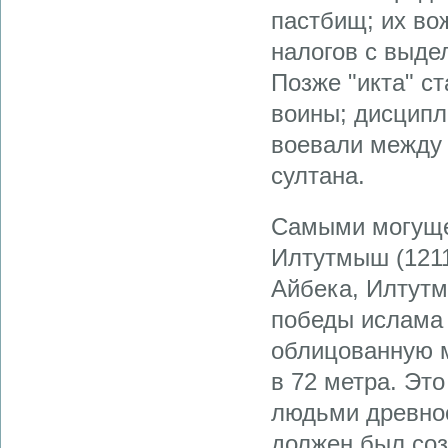
пастбищ; их во
налогов с выде
Позже "икта" с
воины; дисципл
воевали между 
султана.
Самыми могуще
Илтутмыш (1211
Айбека, Илтутм
победы ислама 
облицованную 
в 72 метра. Эт
людьми древнос
должен был со