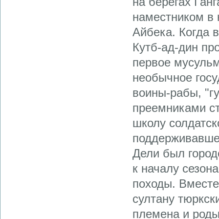
на берегах Ганг
наместником в 
Айбека. Когда в
Кутб‑ад‑дин пр
первое мусульм
необычное госу
воины‑рабы, "г
преемниками с
школу солдатск
поддерживавшег
Дели был город
к началу сезон
походы. Вместе
султану тюркск
племена и роды