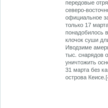
передовые отр
северо-восточн
официальное з
только 17 март
понадобилось в
клочок суши дл
Иводзиме амери
тыс. снарядов 
уничтожить осн
31 марта без к
острова Кеисе.[