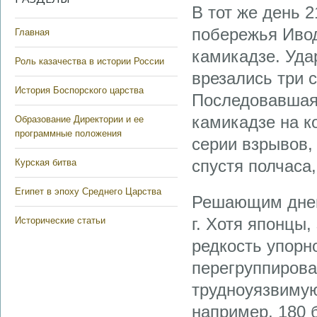
В тот же день 
побережья Иво
Главная
камикадзе. Уда
Роль казачества в истории России
врезались три 
История Боспорского царства
Последовавшая 
камикадзе на к
Образование Директории и ее
программные положения
серии взрывов,
спустя полчаса
Курская битва
Египет в эпоху Среднего Царства
Решающим днем
г. Хотя японцы
Исторические статьи
редкость упорн
перегруппирова
трудноуязвимую
например, 180 