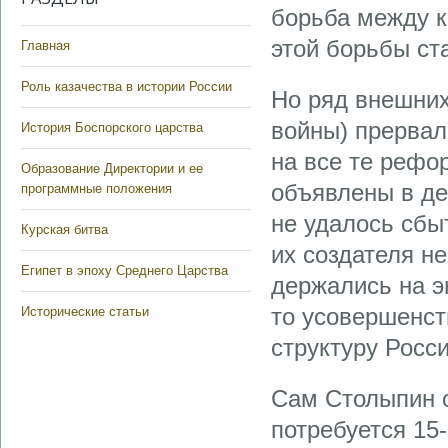
борьба между к
этой борьбы ст
Главная
Роль казачества в истории России
Но ряд внешних
войны) прервал
История Боспорского царства
на все те реф
Образование Директории и ее
объявлены в де
программные положения
не удалось сбы
Курская битва
их создателя н
Египет в эпоху Среднего Царства
держались на э
то усовершенст
Исторические статьи
структуру Росси
Сам Столыпин с
потребуется 15-