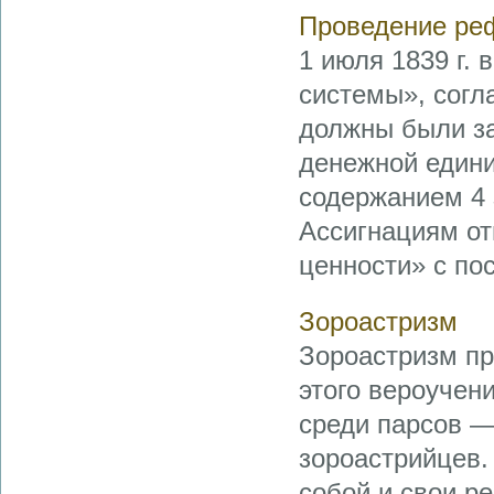
Проведение р
1 июля 1839 г.
системы», согла
должны были за
денежной едини
содержанием 4 з
Ассигнациям от
ценности» с пос 
Зороастризм
Зороастризм пр
этого вероучени
среди парсов —
зороастрийцев.
собой и свои р