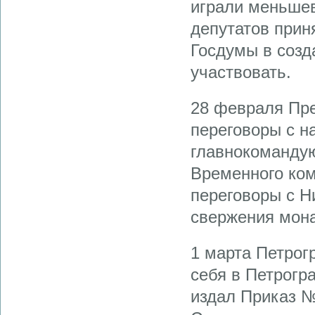
играли меньшев
депутатов прин
Госдумы в созд
участвовать.
28 февраля Пре
переговоры с н
главнокоманду
Временного ком
переговоры с Н
свержения мона
1 марта Петрог
себя в Петрогр
издал Приказ №