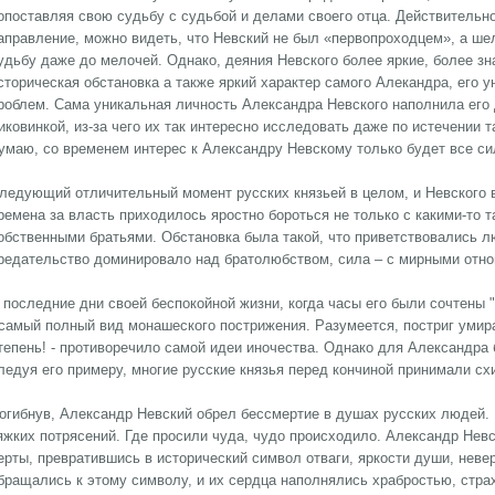
опоставляя свою судьбу с судьбой и делами своего отца. Действительно
аправление, можно видеть, что Невский не был «первопроходцем», а шел
удьбу даже до мелочей. Однако, деяния Невского более яркие, более з
сторическая обстановка а также яркий характер самого Алекандра, его
роблем. Сама уникальная личность Александра Невского наполнила его 
иковинкой, из-за чего их так интересно исследовать даже по истечении 
умаю, со временем интерес к Александру Невскому только будет все си
ледующий отличительный момент русских князьей в целом, и Невского в
ремена за власть приходилось яростно бороться не только с какими-то 
обственными братьями. Обстановка была такой, что приветствовались 
редательство доминировало над братолюбством, сила – с мирными отн
 последние дни своей беспокойной жизни, когда часы его были сочтены
 самый полный вид монашеского пострижения. Разумеется, постриг ум
тепень! - противоречило самой идеи иночества. Однако для Александра
ледуя его примеру, многие русские князья перед кончиной принимали сх
огибнув, Александр Невский обрел бессмертие в душах русских людей
яжких потрясений. Где просили чуда, чудо происходило. Александр Нев
ерты, превратившись в исторический символ отваги, яркости души, нев
бращались к этому символу, и их сердца наполнялись храбростью, страх