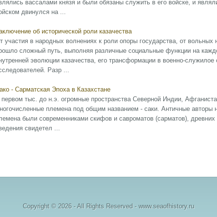
влялись вассалами князя и были обязаны служить в его войске, и явля
ойском двинулся на ...
аключение об исторической роли казачества
т участия в народных волнениях к роли опоры государства, от вольных н
рошло сложный путь, выполняя различные социальные функции на каждо
нутренней эволюции казачества, его трансформации в военно-служилое 
сследователей. Разр ...
ако - Сарматская Эпоха в Казахстане
 первом тыс. до н.э. огромные пространства Северной Индии, Афганиста
ногочисленные племена под общим названием - саки. Античные авторы 
лемена были современниками скифов и савроматов (сарматов), древних 
ведения свидетел ...
Copyright © 2026 - All Rights Reserved - www.seaofhistory.ru