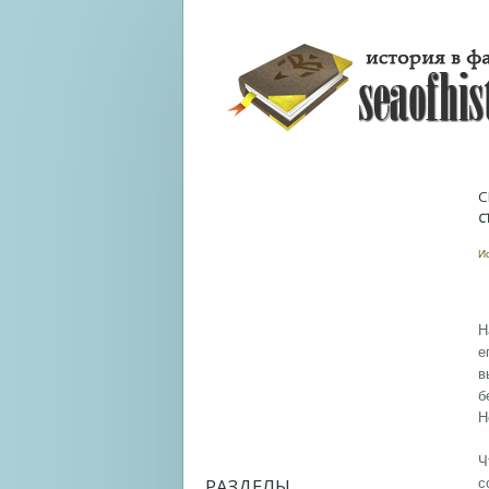
С
С
И
Н
е
в
б
Н
Ч
РАЗДЕЛЫ
с