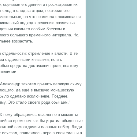
, оценивая его деяния и просматривая их
 след в след за отцом, повторил его
начительные, на что повлияла сложившаяся
 уникальный подход к решению различных
деяния каким-то особым блеском и
такого большого временного интервала. Но,
льнее возрастать.
 отдельности: стремление к власти. В те
там отдаленными князьями, но и с
любые средства достижения цели, поэтому
ошениями.
 "Александр захотел принять великую схиму
ирающего, да ещё в высшую монашескую
 было сделано исключение. Позднее,
иму. Это стало своего рода обычаем."
. К нему обращались мысленно в моменты
ский со временем как бы утратил обыденные
ероятной самоотдачи и славных побед. Люди
 исчезал, появлялась вера в свои силы и в