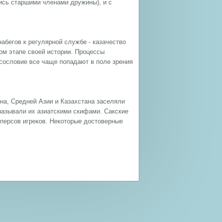
лись старшими членами дружины), и с
абегов к регулярной службе - казачество
м этапе своей истории. Процессы
сословие все чаще попадают в поле зрения
на, Средней Азии и Казахстана заселяли
называли их азиатскими скифами. Сакские
персов игреков. Некоторые достоверные