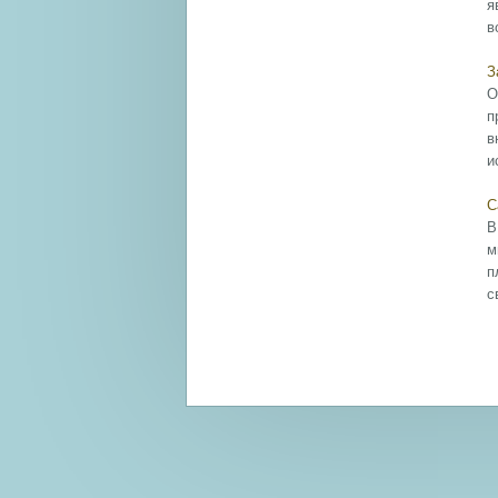
я
в
З
О
п
в
и
С
В
м
п
с