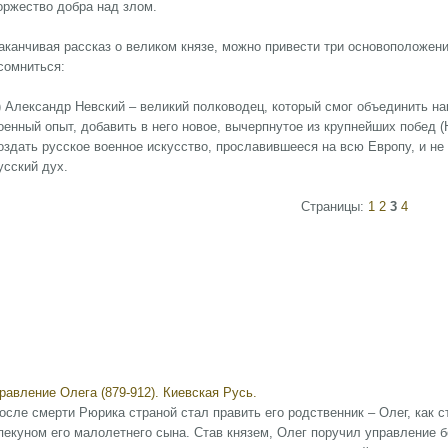
оржество добра над злом.
аканчивая рассказ о великом князе, можно привести три основоположени
сомниться:
) Александр Невский – великий полководец, который смог объединить 
оенный опыт, добавить в него новое, вычерпнутое из крупнейших побед (
оздать русское военное искусство, прославившееся на всю Европу, и не 
усский дух.
Страницы:
1
2
3
4
равление Олега (879-912). Киевская Русь.
осле смерти Рюрика страной стал править его родственник – Олег, как 
пекуном его малолетнего сына. Став князем, Олег поручил управление б