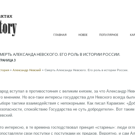
ГЛАВНАЯ
НОВОЕ
ПОПУЛЯРНОЕ
КАР
МЕРТЬ АЛЕКСАНДА НЕВСКОГО. ЕГО РОЛЬ В ИСТОРИИ РОССИИ.
ТРАНИЦА 3
стория
»
Александр Невский
» Смерть Александа Невского. Его роль в истории России.
арод вступал в противостояния с великим князем, за что Александр Невс
го мнением. Но все-таки интересы государства для Невского всегда был
ыборе тактики взаимодействия с непокорными. Как писал Карамзин: «До
езопасности, спокойствию Государства не суть добродетели». Вот таки
евский.
то интересно, в те времена господствовал принцип «старины»: люди огл
опоставляли свои поступки с поступками их предков. Вероятно, и сам А