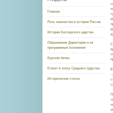
с
н
Главная
с
и
Роль казачества в истории России
п
д
История Боспорского царства
д
Образование Директории и ее
С
программные положения
в
с
Курская битва
п
Египет в эпоху Среднего Царства
В
-
Исторические статьи
с
с
П
т
ч
о