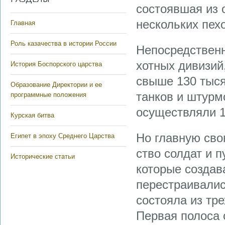
состоявшая из 
нескольких пех
Главная
Роль казачества в истории России
Непосредственн
хотных дивизий
История Боспорского царства
свыше 130 тыся
Образование Директории и ее
тан­ков и штур
программные положения
осуществляли 1
Курская битва
Но главную сво
Египет в эпоху Среднего Царства
ство солдат и 
Исторические статьи
ко­торые созда
перестраивалис
состояла из тре
Первая полоса 