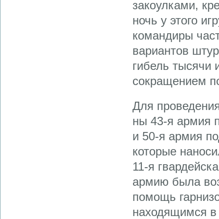
за­коулками, к
ночь у этого иг
командиры част
вариантов штур
гибель тысячи 
сокращением по
Для проведения
ны 43-я армия 
и 50-я армия п
которые наноси
11-я гвар­дейск
армию была воз
помощь гарнизо
находящимся в 