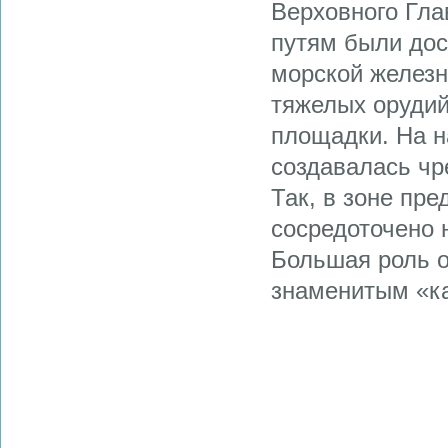
Верховного Гл
путям были дос
морской железн
тяжелых оруди
площадки. На н
создавалась чр
Так, в зоне пр
сосредоточено 
Большая роль о
знаменитым «к