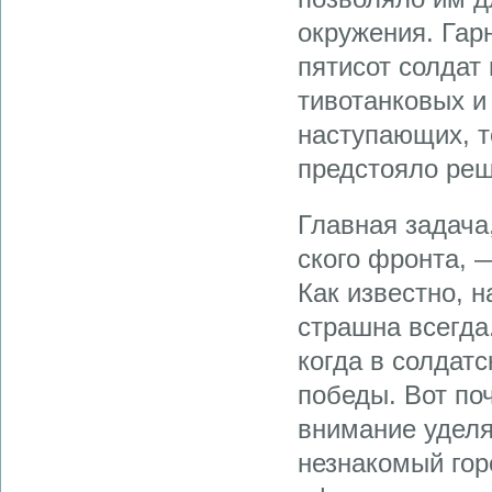
окружения. Гар
пятисот солдат
тивотанковых и
на­ступающих, 
предстоя­ло ре
Главная задача
ского фронта, —
Как известно, 
страш­на всегда
когда в солдат
победы. Вот п
внимание уделя
незнакомый гор