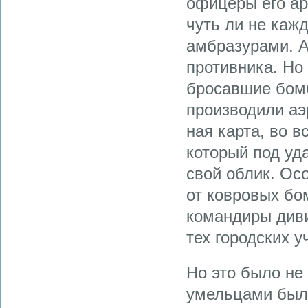
офицеры его ар
чуть ли не каж
амбразурами. 
противника. Но
бросавшие бомб
производили аэ
ная карта, во 
ко­торый под у
свой облик. Ос
от ков­ровых б
командиры ди­в
тех городских у
Но это было не
умельцами был 