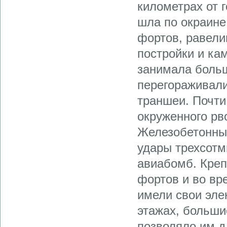
километрах от 
шла по окраине
фортов, равели
постройки и ка
занимала больш
перегоражива­л
траншеи. Почти
окруженного рво
Железобетонны
удары трехсотм
авиабомб. Креп
фортов и во вр
имели свои эле
этажах, больши
позволяло им д