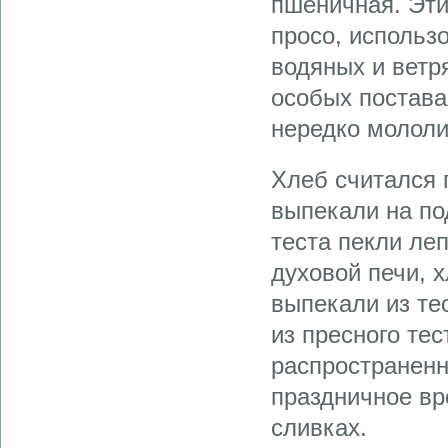
пшеничная. Эти 
просо, использ
водяных и ветр
особых постава
нередко молол
Хлеб считался 
выпекали на под
теста пекли ле
духовой печи, х
выпекали из тес
из пресного те
распространенн
праздничное в
сливках.