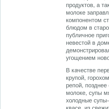
продуктов, а т
молоке заправ
компонентом с
блюдом в старо
публичное приг
невестой в дом
демонстрировал
угощением ново
В качестве пер
крупой, горохо
репой, позднее
молоке, супы м
холодные супы—
квасе, из свежи