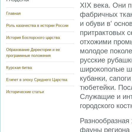
XIX века. Они 
фабричных тка
Главная
и обуви в' осн
Роль казачества в истории России
притрактовых с
История Боспорского царства
отхожими промы
молодое поколе
Образование Директории и ее
программные положения
русские рубашк
широкополые ш
Курская битва
кубанки, сапоги
Египет в эпоху Среднего Царства
тюбетейки. Пос
Исторические статьи
Служащие и ин
городского кос
Разнообразная 
фауны региона 