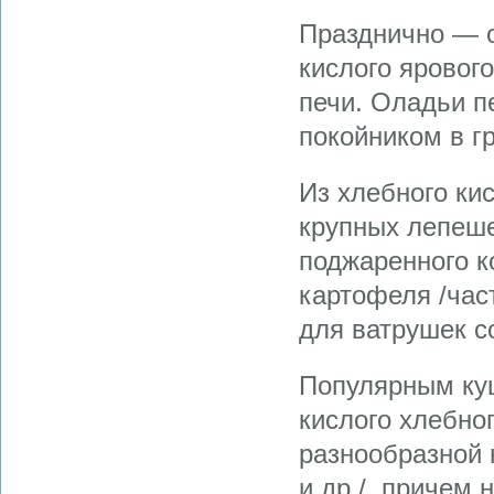
Празднично — 
кислого яровог
печи. Оладьи п
покойником в г
Из хлебного кис
крупных лепешек
поджаренного к
картофеля /час
для ватрушек со
Популярным ку
кислого хлебног
разнообразной 
и др./, причем