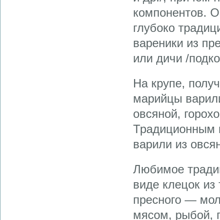
компонентов. О
глубоко тради
вареники из пр
или дичи /подко
На крупе, полу
марийцы варили
овсяной, горох
Традиционным 
варили из овся
Любимое тради
виде клецок из 
пресного — мол
мясом, рыбой, 