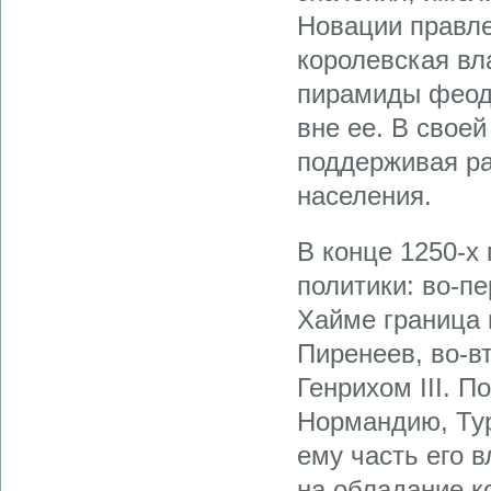
Новации правле
королевская вл
пирамиды феода
вне ее. В свое
поддерживая ра
населения.
В конце 1250-х
политики: во-п
Хайме граница 
Пиренеев, во-в
Генрихом III. П
Нормандию, Тур
ему часть его 
на обладание к