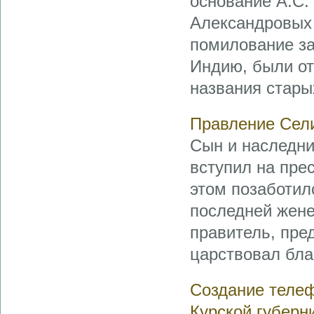
основание А.С.
Александровых 
помилование за
Индию, были от
названия стары
Правление Сели
Сын и наследни
вступил на прес
этом позаботил
последней жене
правитель, пре
царствовал благ
Создание телеф
Курской губерн