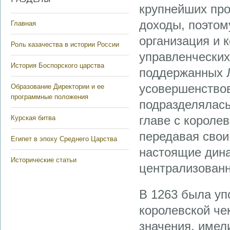
крупнейших про
доходы, поэтом
Главная
организация и 
Роль казачества в истории России
управленческих
История Боспорского царства
поддержанных Л
усовершенствов
Образование Директории и ее
программные положения
подразделялась
главе с короле
Курская битва
передавая свои
Египет в эпоху Среднего Царства
настоящие дина
Исторические статьи
централизованн
В 1263 была уп
королевской че
значения, имел