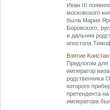
Иван III появил
московского кн
была Мария Яро
Боровского, ру
и дальняя родс
апостола Тимофе
Взятие Констан
Предлогом для 
император виза
родственника О
которого прибе
претендента на
императора был
...