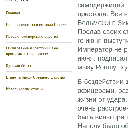
самодержицей, 
престола. Все 
Главная
Вельможи в Зи
Роль казачества в истории России
Послав своих с
История Боспорского царства
го июня выступ
Император не р
Образование Директории и ее
программные положения
июня, подписал
мызу Ропшу под
Курская битва
Египет в эпоху Среднего Царства
В бездействии 
офицерами, раз
Исторические статьи
жизни от удара
очень расстрое
быть вины прип
Народу было об