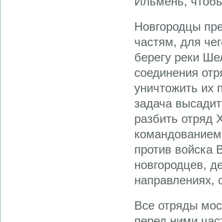
Ильмень, чтобы
Новгородцы пре
частям, для че
берегу реки Ше
соединения отр
уничтожить их 
задача высадит
разбить отряд 
командованием 
против войска 
новгородцев, д
направлениях, 
Все отряды мос
перед ними час