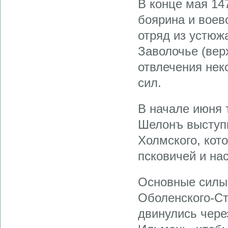
В конце мая 14
боярина и воев
отряд из устюж
Заволочье (вер
отвлечения нек
сил.
В начале июня 
Шелонъ выступи
Холмского, кот
псковичей и нас
Основные силы 
Оболенского-Ст
двинулись чере