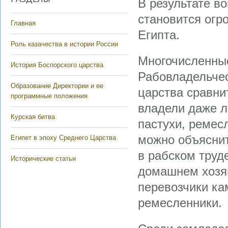
В результате во
становится огр
Главная
Египта.
Роль казачества в истории России
Многочисленные
История Боспорского царства
Рабовладельчес
Образование Директории и ее
царства сравни
программные положения
владели даже л
Курская битва
пастухи, ремесл
можно объяснит
Египет в эпоху Среднего Царства
в рабском труд
Исторические статьи
домашнем хозяй
перевозчики кам
ремесленники.