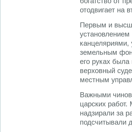
богатство от п
отодвигает на в
Первым и высш
установлением 
канцеляриями, 
земельным фонд
его руках была
верховный суде
местным управ
Важными чиновн
царских работ.
надзирали за р
подсчитывали д