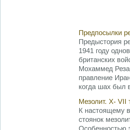
Предпосылки р
Предыстория ре
1941 году одно
британских вой
Мохаммед Реза 
правление Иран
когда шах был в
Мезолит. Х- VII 
К настоящему в
стоянок мезоли
Особенностью э