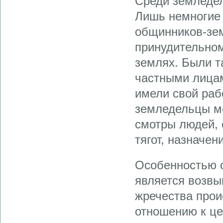
Среди земледел
Лишь немногие 
общинников-зе
принудительном
землях. Были т
частными лица
имели свой раб
земледельцы мо
смотры людей, 
тягот, назначен
Особенностью 
является возвы
жречества прои
отношению к це