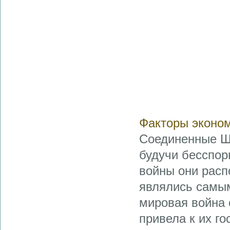
Факторы эконом
Соединенные Шт
будучи бесспор
войны они рас­
являлись самым
ми­ровая война
привела к их го