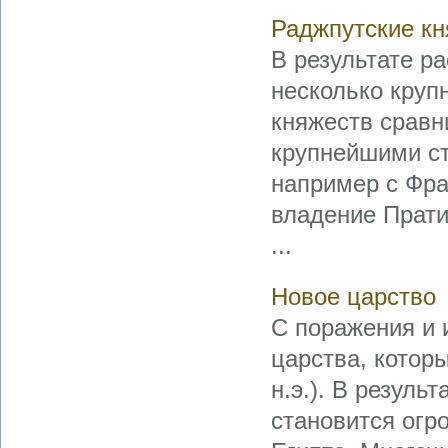
Раджпутские кн
В результате р
несколько круп
княжеств сравн
крупнейшими с
например с Фра
владение Прати
...
Новое царство
С поражения и 
царства, которы
н.э.). В резуль
становится огр