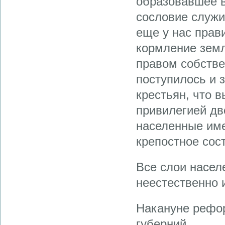
образовавшее 
сословие служи
еще у нас прав
кормление земл
правом собст­в
поступилось и 
крестьян, что 
привилегией дв
населенные име
крепостное сост
Все слои насел
неестественно 
Накануне рефор
губерний.