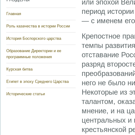
или эпохой Вел
период истории
Главная
— с именем его
Роль казачества в истории России
Крепостное пра
История Боспорского царства
темпы развития
Образование Директории и ее
отставание Рос
программные положения
разряд второст
Курская битва
преобразований,
него не было н
Египет в эпоху Среднего Царства
Некоторые из э
Исторические статьи
талантом, оказ
мнение, и на ц
центральных и 
крестьянской ре