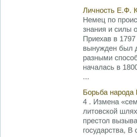
Личность Е.Ф. 
Немец по проис
знания и силы 
Приехав в 1797 
вынужден был д
разными способ
началась в 180
...
Борьба народа 
4 . Измена «се
литовской шляхт
престол вы­зыв
государства, В