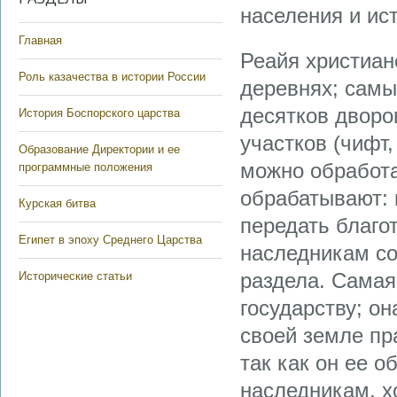
населения и ис
Главная
Реайя христиан
Роль казачества в истории России
деревнях; самы
десятков дворо
История Боспорского царства
участков (чифт
Образование Директории и ее
можно обработа
программные положения
обрабатывают: н
Курская битва
передать благо
Египет в эпоху Среднего Царства
наследникам со
раздела. Самая
Исторические статьи
государству; о
своей земле пр
так как он ее 
наследникам, х