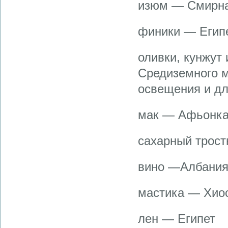
изюм — Смирна
финики — Египе
оливки, кунжут
Средиземного м
освещения и дл
мак — Афьонка
сахарный трост
вино —Албания,
мастика — Хиос
лен — Египет