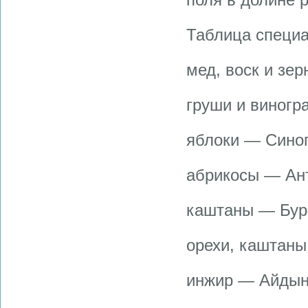
Таблица специа
мед, воск и зе
груши и виног
яблоки — Сино
абрикосы — Ан
каштаны — Бур
орехи, каштаны
инжир — Айдын