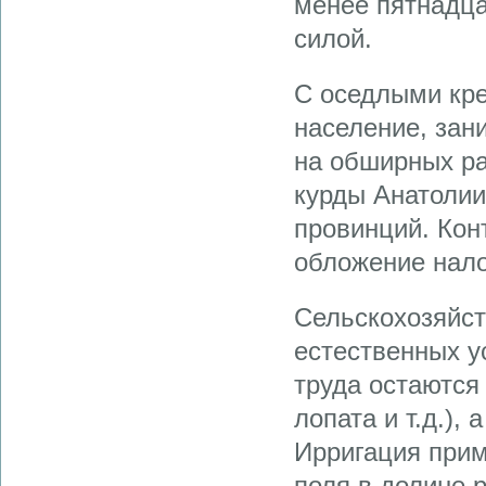
менее пятнадца
силой.
С оседлыми кре
население, зан
на обширных ра
курды Анатолии
провинций. Кон
обложение нало
Сельскохозяйст
естественных у
труда остаются
лопата и т.д.),
Ирригация прим
поля в долине 