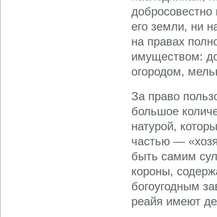
добросовестно 
его земли, ни н
на правах полн
имуществом: д
огородом, мельн
За право польз
большое количе
натурой, которы
частью — «хозя
быть самим сул
короны, содерж
богоугодным за
реайя имеют де