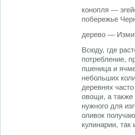
конопля — эгей
побережье Чер
дерево — Измит
Всюду, где рас
потребление, п
пшеница и ячме
небольших коли
деревнях част
овощи, а также 
нужного для изг
оливок получаю
кулинарии, так