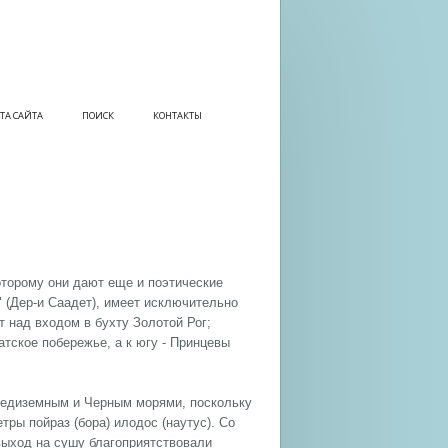
ТА САЙТА
ПОИСК
КОНТАКТЫ
оторому они дают еще и поэтические
" (Дер-и Саадет), имеет исключительно
 над входом в бухту Золотой Рог;
атское побережье, а к югу - Принцевы
редиземным и Черным морями, поскольку
тры пойраз (бора) илодос (наутус). Со
выход на сушу благоприятствовали