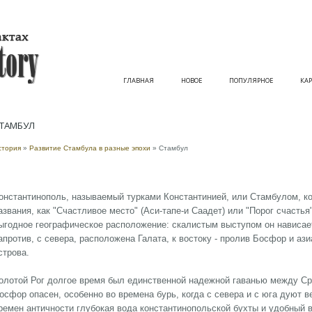
ГЛАВНАЯ
НОВОЕ
ПОПУЛЯРНОЕ
КАР
ТАМБУЛ
стория
»
Развитие Стамбула в разные эпохи
» Стамбул
онстантинополь, называемый турками Константинией, или Стамбулом, к
азвания, как "Счастливое место" (Аси-тапе-и Саадет) или "Порог счастья
ыгодное географическое расположение: скалистым выступом он нависает
апротив, с севера, расположена Галата, к востоку - пролив Босфор и ази
строва.
олотой Рог долгое время был единственной надежной гаванью между С
осфор опасен, особенно во времена бурь, когда с севера и с юга дуют ве
ремен античности глубокая вода константинопольской бухты и удобный 