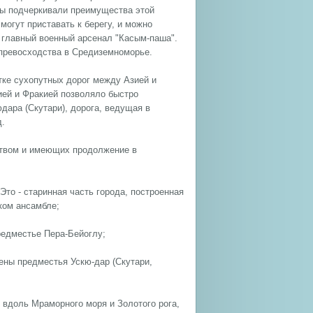
цы подчеркивали преимущества этой
могут приставать к берегу, и можно
й главный военный арсенал "Касым-паша".
превосходства в Средиземноморье.
тке сухопутных дорог между Азией и
ей и Фракией позволяло быстро
юдара (Скутари), дорога, ведущая в
д.
ством и имеющих продолжение в
Это - старинная часть города, построенная
ком ансамбле;
редместье Пера-Бейоглу;
ены предместья Ускю-дар (Скутари,
 вдоль Мраморного моря и Золотого рога,