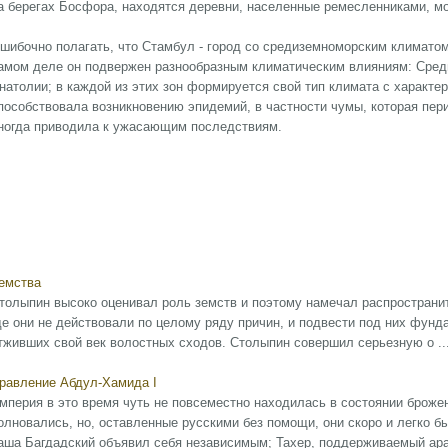
а берегах Босфора, находятся деревни, населенные ремесленниками, мо
шибочно полагать, что Стамбул - город со средиземноморским климатом
амом деле он подвержен разнообразным климатическим влияниям: Среди
натолии; в каждой из этих зон формируется свой тип климата с характ
пособствовала возникновению эпидемий, в частности чумы, которая пер
ногда приводила к ужасающим последствиям.
емства
то­лы­пин вы­со­ко оце­ни­вал роль земств и по­это­му на­ме­чал рас­про­стра­нит
де они не дей­ст­во­ва­ли по це­ло­му ря­ду при­чин, и под­вес­ти под них фун­да­
т­жив­ших свой век во­ло­ст­ных схо­дов. Сто­лы­пин со­вер­шил серь­ез­ную о ..
равление Абдул-Хамида I
мперия в это время чуть не повсеместно находилась в состоянии броже
олновались, но, оставленные русскими без помощи, они скоро и легко б
аша Багдадский объявил себя независимым; Тахер, поддерживаемый ара