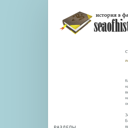
С
И
К
н
в
н
о
З
Б
РАЗДЕЛЫ
в