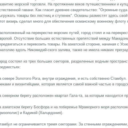
азвитию морской торговли. На протяжении веков путешественники и куп
стественной гавани. Как гласит древнее свидетельство: "Огромные суда 
ыгружать товары без лестниц и ступенек". Османы разместят здесь сво
тот визирь сделал много для обеспечения османскому военному флоту 
асположенный на перекрестке морских путей, город стоял и на перекрес
вропой. Отсутствие больших естественных препятствий между Македони
ередвигаться и перевозить товары. На азиатской стороне, начиная с Уск
натолию вдоль Никомедий-ского залива, также не имела никаких прегра
ород состоял из трех больших секторов, разделенных водным простран
редместьях:
а севере Золотого Рога, внутри ограждения, и есть собственно Стамбул. 
реками и византийцами, которая является самой важной частью в городс
а северном берегу расположен квартал Гала-та, за которым находится п
а азиатском берегу Босфора и на побережье Мраморного моря располож
ризополис) и Кадикей (Халцедония).
тамбул не ограничивается тремя секторами. За стенными ограждениями,