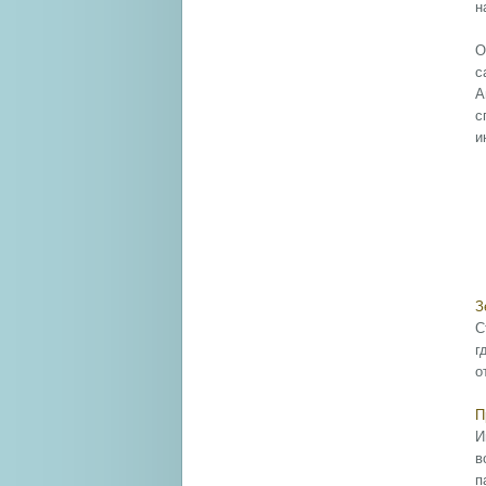
н
О
с
А
с
и
З
С
г
о
П
И
в
п