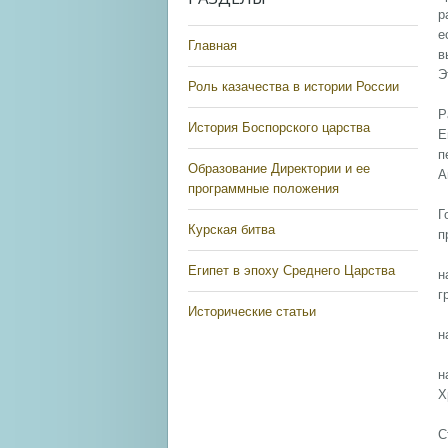
р
е
Главная
в
Э
Роль казачества в истории России
Р
История Боспорского царства
Е
п
Образование Директории и ее
А
программные положения
Г
Курская битва
п
Египет в эпоху Среднего Царства
н
г
Исторические статьи
н
н
Х
С