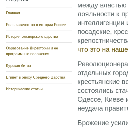
между властью
лояльности к п
Главная
интеллигенции 
Роль казачества в истории России
посадские, крес
История Боспорского царства
крепостничеств
что это на наш
Образование Директории и ее
программные положения
Революционера
Курская битва
отдельных город
Египет в эпоху Среднего Царства
крестьянские в
состоялись ста
Исторические статьи
Одессе, Киеве 
неудача правит
Брожение усил