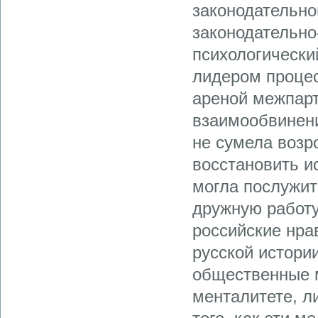
законодательно
законодательно
психологически
лидером процес
ареной межпар
взаимообвинени
не сумела возр
восстановить и
могла послужит
дружную работу
российские нра
русской истори
общественные 
менталитете, л