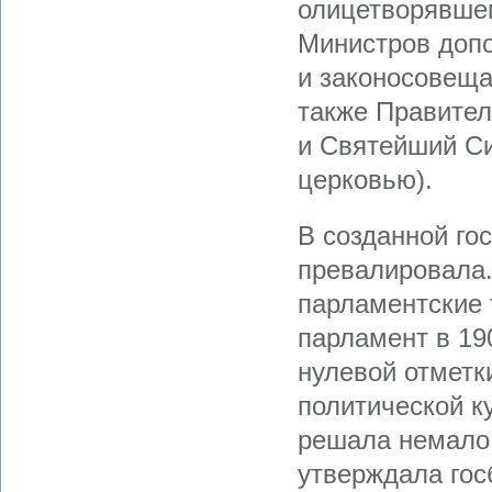
олицетворявшем
Министров доп
и законосовещ
также Правител
и Святейший Си
церковью).
В созданной го
превалировала.
парламентские 
парламент в 19
нулевой отметк
политической ку
решала немало 
утверждала гос