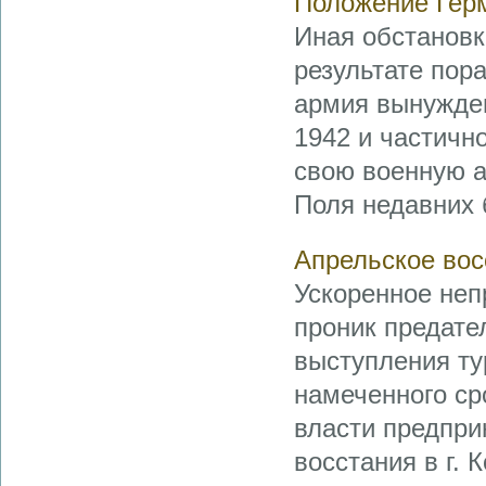
Положение Гер
Иная обстановк
результате пор
армия вынужден
1942 и частичн
свою военную а
Поля недавних 
Апрельское вос
Ускоренное неп
проник предате
выступления ту
намеченного сро
власти предпри
восстания в г. 