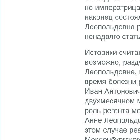
но императрица
наконец состоя
Леопольдовна р
ненадолго стат
Историки счита
возможно, разд
Леопольдовне, 
время болезни 
Иван Антонович
двухмесячном м
роль регента м
Анне Леопольдо
этом случае ре
Мекленбургског