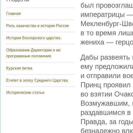
был провозгла
императрицы — 
Главная
Мекленбург-Шв
Роль казачества в истории России
в то время лиш
История Боспорского царства
жениха — герцо
Образование Директории и ее
Дабы развеять 
программные положения
ему предложили
Курская битва
и отправили во
Египет в эпоху Среднего Царства
Принц проявил 
во взятии Очак
Исторические статьи
Возмужавшим, 
раздавшимся в 
Правда, за год
безнадежно влю