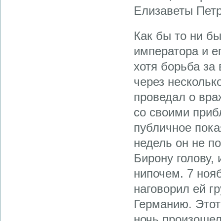
Елизаветы Пет
Как бы то ни б
императора и ег
хотя борьба за
через нескольк
проведал о вра
со своими приб
публичное пока
недель он не п
Бирону голову, 
нипочем. 7 ноя
наговорил ей г
Германию. Этот
ночь произошел