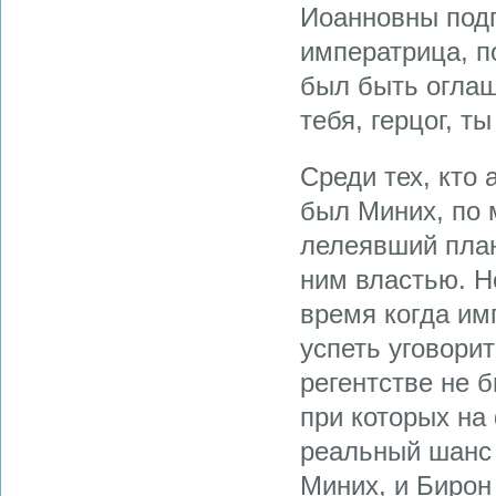
Иоанновны подп
императрица, п
был быть оглаш
тебя, герцог, т
Среди тех, кто 
был Миних, по 
лелеявший план
ним властью. Н
время когда им
успеть уговорит
регентстве не 
при которых н
реальный шанс 
Миних, и Бирон