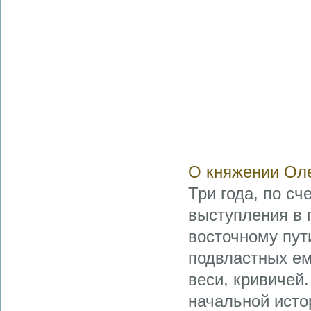
О княжении Оле
Три года, по сч
выступления в 
восточному пути
подвластных ем
веси, кривичей
начальной исто