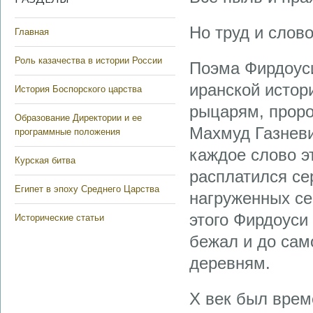
Но труд и слово
Главная
Роль казачества в истории России
Поэма Фирдоус
иранской истор
История Боспорского царства
рыцарям, проро
Образование Директории и ее
Махмуд Газневи
программные положения
каждое слово э
Курская битва
расплатился сер
Египет в эпоху Среднего Царства
нагруженных с
этого Фирдоуси 
Исторические статьи
бежал и до сам
деревням.
X век был врем