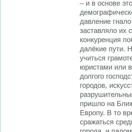
– и в основе э
демографическ
давление гнало
заставляло их 
конкуренция по
далёкие пути. 
учиться грамот
юристами или в
долгого господ
городов, искус
разрушительным
пришло на Ближ
Европу. В то в
сражаться сред
города, и пало