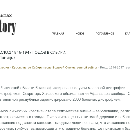
ГЛАВНАЯ
НОВОЕ
ПОПУЛЯРНОЕ
КАР
ОЛОД 1946-1947 ГОДОВ В СИБИРИ.
ТРАНИЦА 2
стория
»
Крестьянство Сибири после Великой Отечественной войны
» Голод 1946-1947 год
 Читинской области были зафиксированы случаи массовой дистрофии – з
истрофиков. Секретарь Хакасского обкома партии Афанасьев сообщал Ста
втономной республике зарегистрировано 2800 больных дистрофией.
ичом сибирских крестьян стала септическая ангина – заболевание, реги
атастрофического голода. Тысячи истощенных жителей деревни и небол
ежавшие под снегом колоски. Голодные люди не знали, что лежавшие по
довитых грибков, вызывающий эту страшную болезнь. Ее признаками был