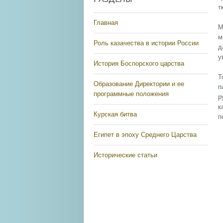
т
Главная
М
м
Роль казачества в истории России
д
у
История Боспорского царства
Т
Образование Директории и ее
п
программные положения
р
к
Курская битва
п
Египет в эпоху Среднего Царства
Исторические статьи