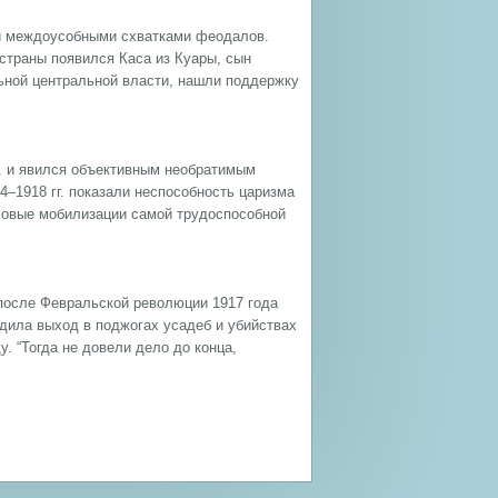
ми междоусобными схватками феодалов.
 страны появился Каса из Куары, сын
ьной центральной власти, нашли поддержку
г. и явился объективным необратимым
–1918 гг. показали неспособность царизма
ссовые мобилизации самой трудоспособной
 после Февральской революции 1917 года
дила выход в поджогах усадеб и убийствах
. “Тогда не довели дело до конца,