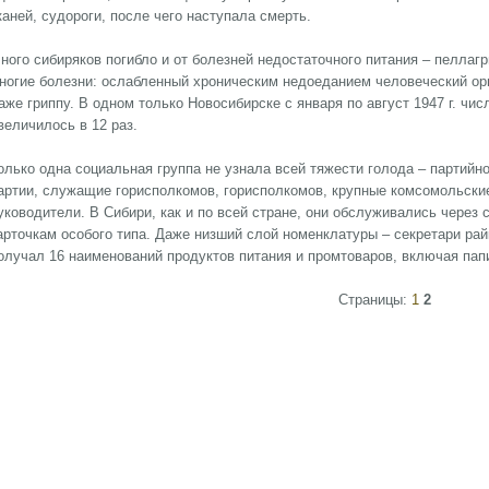
каней, судороги, после чего наступала смерть.
ного сибиряков погибло и от болезней недостаточного питания – пеллаг
ногие болезни: ослабленный хроническим недоеданием человеческий ор
аже гриппу. В одном только Новосибирске с января по август 1947 г. чи
величилось в 12 раз.
олько одна социальная группа не узнала всей тяжести голода – партийн
артии, служащие горисполкомов, горисполкомов, крупные комсомольски
уководители. В Сибири, как и по всей стране, они обслуживались через
арточкам особого типа. Даже низший слой номенклатуры – секретари ра
олучал 16 наименований продуктов питания и промтоваров, включая пап
Страницы:
1
2