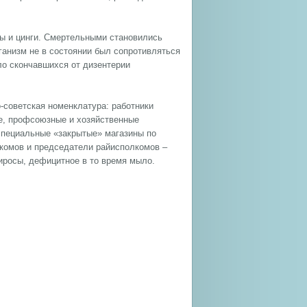
ры и цинги. Смертельными становились
ганизм не в состоянии был сопротивляться
сло скончавшихся от дизентерии
о-советская номенклатура: работники
е, профсоюзные и хозяйственные
 специальные «закрытые» магазины по
йкомов и председатели райисполкомов –
иросы, дефицитное в то время мыло.