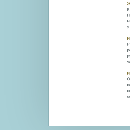
Э
К
П
м
у
И
Р
р
р
ч
И
О
п
п
о