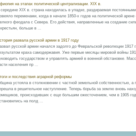
фиопия на этапах политической централизации. XIX в.
 середине XIX в. страна находилась в упадке, раздираемая постоянны
овеяло переменами, когда в начале 1850-х годов на политической арене
елкого феодала с Севера. Его действия, направленные на создание сил
 крестьян, больше в ...
стория развала русской армии в 1917 году
азвал русской армии начался задолго до Февральской революции 1917 
езультатом краха самодержавия. Уже первые месяцы мировой войны 1914
уководить государством и управлять армией в военной обстановке. Ма
асти населения пр ...
тоги и последствия аграрной реформы
бщина устояла в столкновении с частной земельной собственностью, а
ерешла в решительное наступление. Теперь борьба за землю вновь нахо
омещиков, происходивших с еще большим ожесточением, чем в 1905 году
становились на полд ...