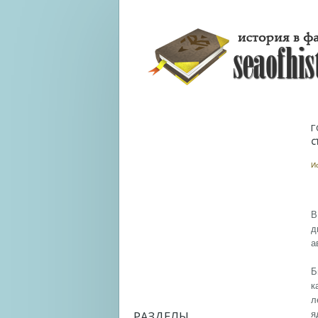
Г
С
И
В
д
а
Б
к
л
РАЗДЕЛЫ
я