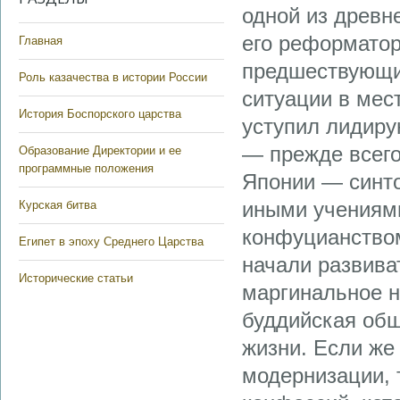
одной из древн
его реформатор
Главная
предшествующи
Роль казачества в истории России
ситуации в мес
История Боспорского царства
уступил лидиру
— прежде всего
Образование Директории и ее
программные положения
Японии — синтои
иными учениями
Курская битва
конфуцианством
Египет в эпоху Среднего Царства
начали развива
Исторические статьи
маргинальное н
буддийская об
жизни. Если же
модернизации, 