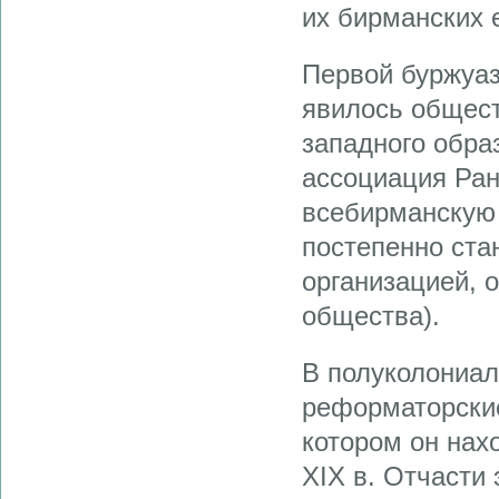
их бирманских 
Первой буржуа
явилось общест
западного обра
ассоциация Ран
всебирманскую 
постепенно ста
организацией, 
общества).
В полуколониа
реформаторские
котором он нах
XIX в. Отчасти