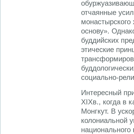
обуржуазивающ
отчаянные усил
монастырского 
основу». Однак
буддийских пре
этические при
трансформирова
буддологически
социально-рели
Интересный пр
XIXв., когда в
Монгкут. В уск
колониальной у
национального