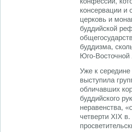
конфессий, кот
консервации и 
церковь и мона
буддийской реф
общегосударств
буддизма, скол
Юго-Восточной 
Уже к середине
выступила груп
обличавших кор
буддийского ру
неравенства, «
четверти XIX в.
просветительск