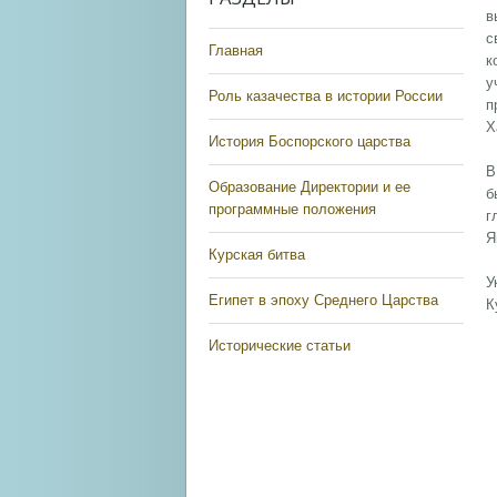
в
с
Главная
к
у
Роль казачества в истории России
п
Х
История Боспорского царства
В
Образование Директории и ее
б
программные положения
г
Я
Курская битва
У
Египет в эпоху Среднего Царства
К
Исторические статьи