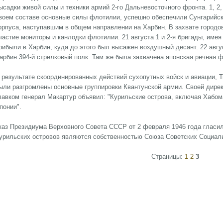
ысадки живой силы и техники армий 2-го Дальневосточного фронта. 1, 2,
воем составе основные силы флотилии, успешно обеспечили Сунгарийску
орпуса, наступавшим в общем направлении на Харбин. В захвате городов
частие мониторы и канлодки флотилии. 21 августа 1 и 2-я бригады, имея
рибыли в Харбин, куда до этого был высажен воздушный десант. 22 авгу
арбин 394-й стрелковый полк. Там же была захвачена японская речная 
 результате скоординированных действий сухопутных войск и авиации, 
ыли разгромлены основные группировки Квантунской армии. Своей дирек
лавком генерал Макартур объявил: "Курильские острова, включая Хабо
понии".
каз Президиума Верховного Совета СССР от 2 февраля 1946 года гласил
урильских островов являются собственностью Союза Советских Социалис
Страницы:
1
2
3