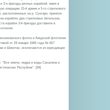
 и 3-я бригады речных кораблей, имея в
ю операцию 15-й армии и 5-го стрелкового
, расположенных на р. Сунгари, приняли
 на кораблях два стрелковых батальона,
ста корабли 3-й бригады доставили в
флотилия.
Тихоокеанского флота и Амурской флотилии
тивой от 29 января 1946 года № 667
маи и Шикотан, исключаются из юрисдикции
: "Все земли, недра и воды Сахалина и
тических Республик". [94]