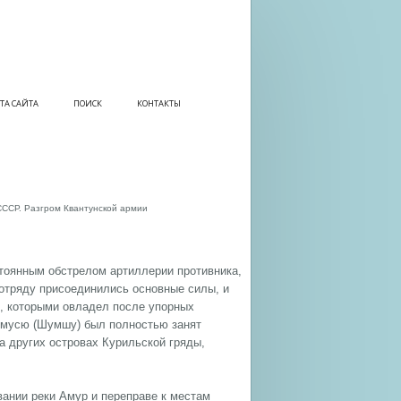
ТА САЙТА
ПОИСК
КОНТАКТЫ
СССР. Разгром Квантунской армии
тоянным обстрелом артиллерии противника,
 отряду присоединились основные силы, и
, которыми овладел после упорных
Сюмусю (Шумшу) был полностью занят
а других островах Курильской гряды,
ании реки Амур и переправе к местам