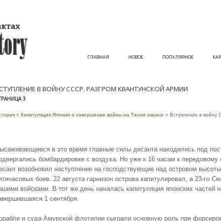
ГЛАВНАЯ
НОВОЕ
ПОПУЛЯРНОЕ
КАР
СТУПЛЕНИЕ В ВОЙНУ СССР. РАЗГРОМ КВАНТУНСКОЙ АРМИИ
ТРАНИЦА 3
стория
»
Капитуляция Японии и завершение войны на Тихом океане
» Вступление в войну 
ысаживающиеся в это время главные силы десанта находились под пос
одвергались бомбардировке с воздуха. Но уже к 16 часам к передовому
есант возобновил наступление на господствующие над островом высоты
ятичасовых боев. 22 августа гарнизон острова капитулировал, а 23-го 
ашими войсками. В тот же день началась капитуляция японских частей н
авершившаяся 1 сентября.
орабли и суда Амурской флотилии сыграли основную роль при форсиров