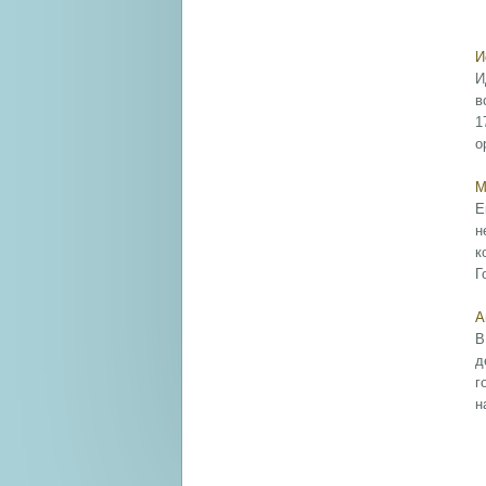
И
И
в
1
о
М
Е
н
к
Г
А
В
д
г
н