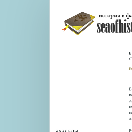
В
С
И
В
п
д
п
н
з
РАЗДЕЛЫ
К