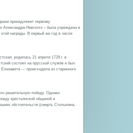
 брани принадлежит первому
го Александра Невского – была учреждена в
 этой награды. В первый же год в числе
тская, родилась 21 апреля 1729 г. в
стский состоял на прусской службе и был
а Елизавета — происходила из старинного
ло решительную победу. Однако
 между крестьянской общиной и
ешних обстоятельств (смерть Столыпина,