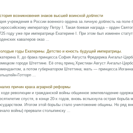
стория возникновения знаков высшей воинской доблести
дея учреждения в России военного ордена за личную доблесть на поле
сероссийскому императору Петру I. Такая боевая награда – орден Свято
725 году уже при императрице Екатерине I. При этом был изменен статут
рденских кавалеров оказ ...
олодые годы Екатерины. Детство и юность будущей императрицы.
катерина II, до брака принцесса София Августа Фредерика Ангальт-Цербс
емецком городе Штеттине. Её отец принц Христиан Август Ангальт-Церб
омендантом, а потом губернатором Штеттина; мать — принцесса Иоганн
ольштейн-Готторп ...
нализ причин краха аграрной реформы
 ходе революции и гражданской войны общинное землевладение одержа
есятилетие спустя, в конце 20-х годов, вновь вспыхнула острая борьба
осударством. Итогом этой борьбы стало уничтожение общины. Но ряд вн
ачало войны) прервали столыпинску ...